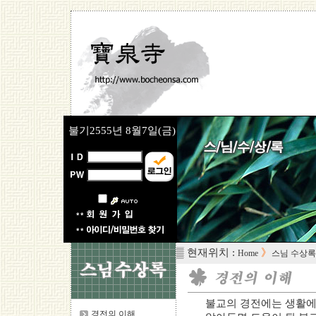
불기2555년
8월7일(금)
▒ 현재위치 :
》
Home
스님 수상록
불교의 경전에는 생활에
경전의 이해