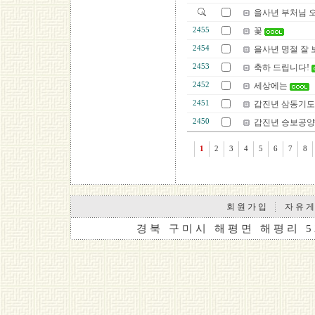
을사년 부처님 
2455
꽃
2454
을사년 명절 잘 
2453
축하 드립니다!
2452
세상에는
2451
갑진년 삼동기도
2450
갑진년 승보공양
1
2
3
4
5
6
7
8
회 원 가 입
자 유 게
경 북 구 미 시 해 평 면 해 평 리 5