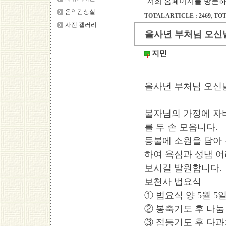
저희 홈페이지를 방문하
음악감상실
TOTAL ARTICLE : 2469
, TOT
사진 겔러리
을사년 부처님 오신
지민
을사년 부처님 오신
불자님의 가정에 자
를 두 손 모읍니다.
등불에 소원을 담아 
하여 욕심과 성냄 
보시길 발원합니다.
보천사 법요식
① 법요식 양 5월 5일
② 봉축기도 후 나눔
③ 점등기도 후 다과