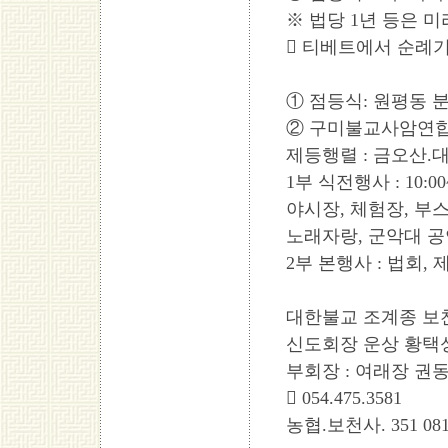
※ 법당 1년 등은 
 티베트에서 순례기
① 점등식: 원평동 분
② 구미불교사암연합
제등행렬 : 금오산.대
1부 식전행사 : 10:00~
야시장, 체험장, 부
노래자랑, 군악대 공
2부 본행사 : 법회, 제등
대한불교 조계종 보
신도회장 운상 황택
부회장 : 여래장 권
 054.475.3581
농협.보천사. 351 0815