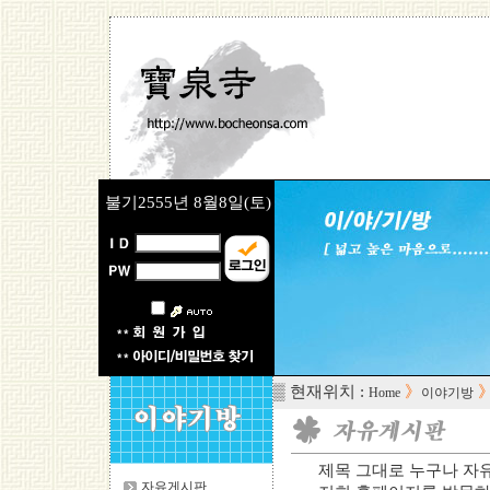
불기2555년
8월8일(토)
▒ 현재위치 :
》
Home
이야기방
제목 그대로 누구나 자
자유게시판