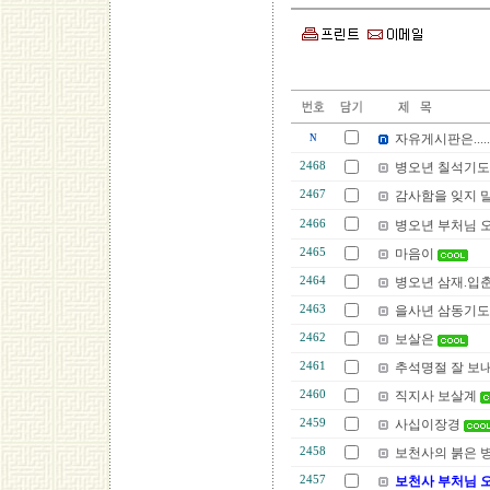
자유게시판은.....
N
2468
병오년 칠석기도
2467
감사함을 잊지 
2466
병오년 부처님 
2465
마음이
2464
병오년 삼재.입
2463
을사년 삼동기도
2462
보살은
2461
추석명절 잘 보
2460
직지사 보살계
2459
사십이장경
2458
보천사의 붉은 
2457
보천사 부처님 오