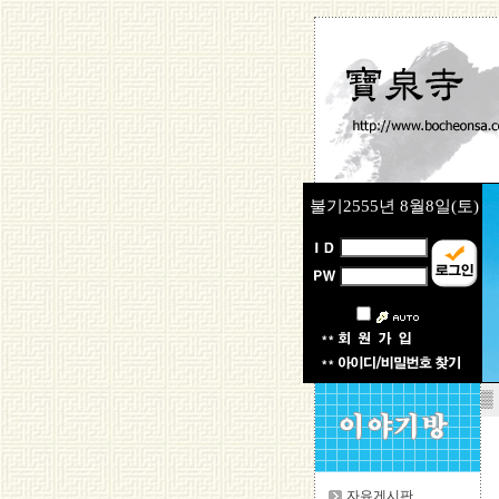
불기2555년
8월8일(토)
▒
자유게시판