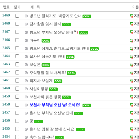
2469
병오년 칠석기도. 백중기도 안내
지
2468
감사함을 잊지 말자
지
지
2467
병오년 부처님 오신날 안내
1
2466
마음이
지
2465
병오년 삼재.입춘기도.살림기도 안내
지
2464
을사년 삼동기도 안내
지
2463
보살은
지
2462
추석명절 잘 보내세요!
지
2461
직지사 보살계
지
2460
사십이장경
지
2459
보천사의 붉은 병꽃
지
2458
보천사 부처님 오신 날! 오세요!!
지
2457
을사년 부처님 오신날 안내
지
2456
꽃
지
2455
을사년 명절 잘 보내 십시요.
지
2454
축하 드립니다!
지