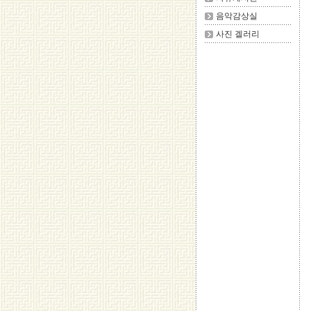
음악감상실
사진 겔러리