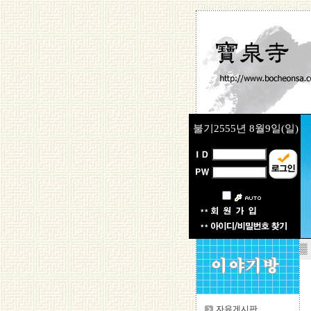
불기2555년
8월9일(일)
▒
자유게시판