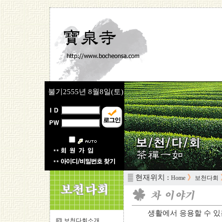
불기2555년
8월8일(토)
▒ 현재위치 :
》
Home
보천다회
생활에서 응용할 수 있는 
보천다회소개