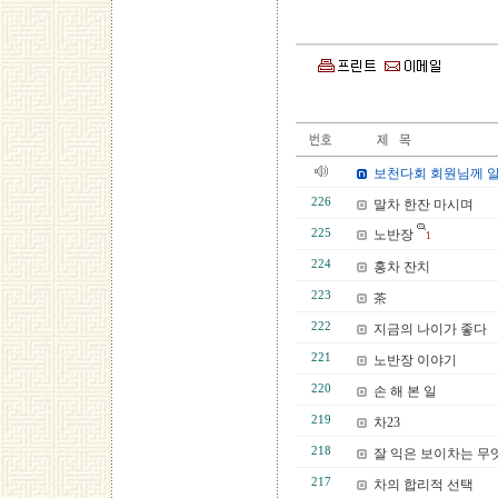
보천다회 회원님께 
226
말차 한잔 마시며
225
노반장
1
224
홍차 잔치
223
茶
222
지금의 나이가 좋다
221
노반장 이야기
220
손 해 본 일
219
차23
218
잘 익은 보이차는 무
217
차의 합리적 선택