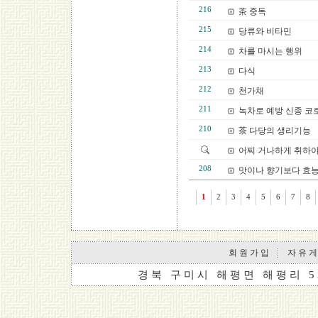
216
茶 중독
215
당류와 비타민
214
차를 마시는 행위
213
다식
212
천가채
211
녹차로 예방 신종 코로
210
茶 다당의 생리기능
어찌 거나하게 취하야
208
맛이나 향기보다 효능
1
2
3
4
5
6
7
8
회 원 가 입
자 유 게
경 북 구 미 시 해 평 면 해 평 리 5