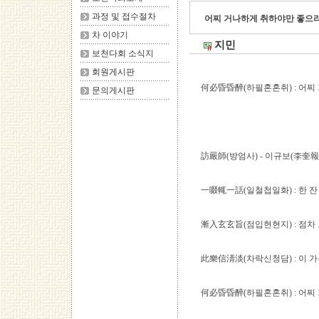
과정 및 접수절차
어찌 거나하게 취하야만 좋으랴
차 이야기
지민
보천다회 소식지
회원게시판
何必昏昏醉(하필혼혼취) : 어
문의게시판
訪嚴師(방엄사) - 이규보(李奎報, 1
一啜輒一話(일철첩일화) : 한 
漸入玄玄旨(점입현현지) : 점차
此樂信淸淡(차락신청담) : 이 
何必昏昏醉(하필혼혼취) : 어찌