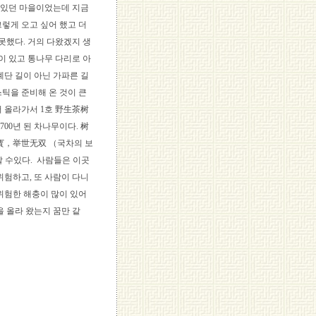
 있던 마을이었는데 지금
그렇게 오고 싶어 했고 더
못했다. 거의 다왔겠지 생
곡이 있고 통나무 다리로 아
계단 길이 아닌 가파른 길
스틱을 준비해 온 것이 큰
더 올라가서 1호 野生茶树
700년 된 차나무이다. 树
茶瑰寳，举世无双 （국차의 보
알 수있다. 사람들은 이곳
위험하고, 또 사람이 다니
 위험한 해충이 많이 있어
을 올라 왔는지 꿈만 같