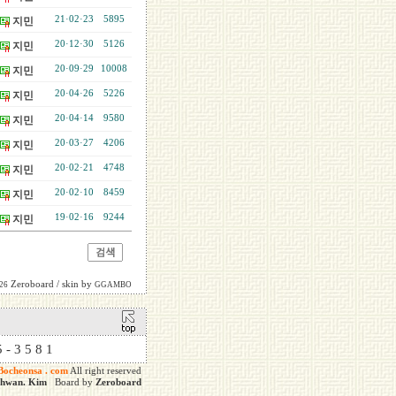
21·02·23
5895
지민
20·12·30
5126
지민
20·09·29
10008
지민
20·04·26
5226
지민
20·04·14
9580
지민
20·03·27
4206
지민
20·02·21
4748
지민
20·02·10
8459
지민
19·02·16
9244
지민
Zeroboard
/ skin by
026
GGAMBO
 5 - 3 5 8 1
Bocheonsa . com
All right reserved
ghwan. Kim
Board by
Zeroboard