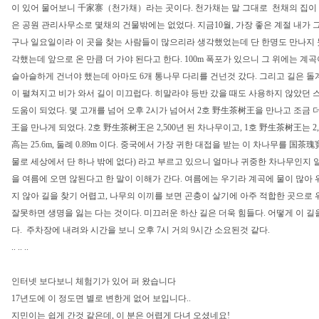
이 있어 물어보니 千家寨（천가채）라는 곳이다. 천가채는 말 그대로 천채의 집이
은 공원 관리사무소로 몇채의 건물밖에는 없었다. 지금10월, 가장 좋은 계절 내가 
구나 일요일이라 이 곳을 찾는 사람들이 많으리라 생각했었는데 단 한명도 만나지 
각했는데 앞으로 온 만큼 더 가야 된다고 한다. 100m 폭포가 있으니 그 위에는 계
슬아슬하게 건너야 했는데 아마도 6개 통나무 다리를 건넌것 갔다. 그리고 길은 돌
이 펼쳐지고 비가 와서 길이 미끄럽다. 히말라야 등반 갔을 때도 사용하지 않았던 
도움이 되었다. 몇 고개를 넘어 오후 2시가 넘어서 2호 野生茶树王을 만나고 조금 
王을 만나게 되었다. 2호 野生茶树王은 2,500년 된 차나무이고, 1호 野生茶树王는 2,
高는 25.6m, 둘례 0.89m 이다. 중국에서 가장 귀한 대접을 받는 이 차나무를 国
물로 세상에서 단 하나 밖에 없다) 라고 부르고 있으니 얼마나 귀중한 차나무인지 
을 여름에 오면 않된다고 한 말이 이해가 간다. 여름에는 우기라 계곡에 물이 많아 
지 않아 길을 찾기 어렵고, 나무의 이끼를 보면 곤충이 살기에 아주 적합한 곳으로
잘못하면 생명을 잃는 다는 것이다. 미끄러운 하산 길은 더욱 힘들다. 어떻게 이 길
다. 주차장에 내려와 시간을 보니 오후 7시 거의 9시간 소요된것 같다.
.. .. ..
인터넷 보다보니 체험기가 있어 퍼 왔습니다
17년도에 이 정도면 별로 변한게 없어 보입니다..
지민이는 쉽게 간것 같은데, 이 분은 어렵게 다녀 오셨네요!