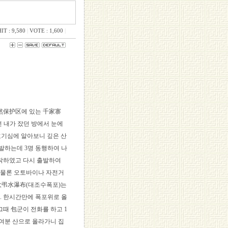
IT : 9,580
|
VOTE : 1,600
|
自然保护区에 있는 千家寨
 내가 잤던 방에서 눈에
 호기심에 알아보니 깊은 산
출발하는데 3명 동행하여 나
도착하였고 다시 출발하여
는 물론 오토바이나 자전거
의 大弔水瀑布(대조수폭포)는
. 한시간만에 폭포위로 올
그때 包군이 전화를 하고 1
0여분 산으로 올라가니 집