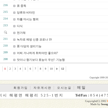
216
茶 중독
215
당류와 비타민
214
차를 마시는 행위
213
다식
천가채
211
녹차로 예방 신종 코로나 19
210
茶 다당의 생리기능
209
어찌 거나하게 취하야만 좋으랴?
208
맛이나 향기보다 효능이 우선!: 기능형
1
2
3
4
5
6
7
8
9
10
12
Copyright 1999-2
메 일
회 원 가 입
자 유 게 시 판
오 시 는 길
미 시 해 평 면 해 평 리 5 2 5 - 1 번 지
Tel/Fax :
0 5 4 ) 4 7
Copyright(C) 2002
Made by
Seon