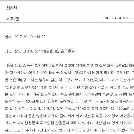
천가채
지민
|
2020·04·14 22:17
|
H
일자 : 2017. 10. 10 ~ 10. 25
장소 : 운남 전원현 천가채(云南镇沅县千家寨）
10월 15일 중국에 도착한지 5일 만에 그렇게 기대하고 가고 싶은 哀牢山国家级
(애뢰산천가채)에 있는 野生茶树王(야생차수왕)을 만나러 가게 되었다. 출발하기 전
띈 것은 1kg정도 되는 봉투에 담긴 차가 있어 보니 山茶(산차)라고 쓰여져 있는데
속에 있는 고수 야생차라는 것이다. 결국 그 귀한 차를 갖게 되었다. 아침을 먹고 
를 도와 주게되어 마음 든든하였다. 차로 출발한지 30여분만에 九家乡소재지에 
도착한 곳은 주차장에 10시 15분에 도착하였다. 이 곳 부터는 돌계단으로 자동차
도 갈 수 없다는 것을 알 수 있다. 길은 온통 돌계단으로 조금 오르다 보니 100m
전날 비가와서 물은 많은데 너무나 물이 세게 튀어 사진을 찍을 수가 없어 아쉬웠다
라가 보니 대형철문에 주먹만한 잠을통이 채워져 있어 더 이상 갈 수 없게 되었다. 
시간 정도 기다려서야 산에서 관리인이 내려와 문을 열어주어 들어가게 되었다. 2