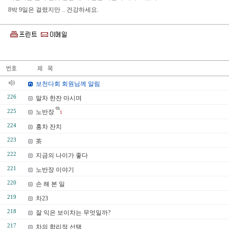
8박 9일은 걸렸지만 .. 건강하세요.
보천다회 회원님께 알림
226
말차 한잔 마시며
225
노반장
1
224
홍차 잔치
223
茶
222
지금의 나이가 좋다
221
노반장 이야기
220
손 해 본 일
219
차23
218
잘 익은 보이차는 무엇일까?
217
차의 합리적 선택