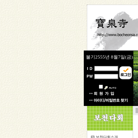
불기2555년
8월7일(금)
▒
보천다회소개