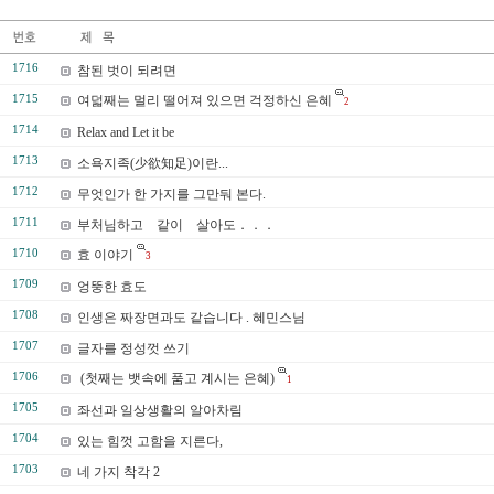
1716
참된 벗이 되려면
1715
여덟째는 멀리 떨어져 있으면 걱정하신 은혜
2
1714
Relax and Let it be
1713
소욕지족(少欲知足)이란...
1712
무엇인가 한 가지를 그만둬 본다.
1711
부처님하고 같이 살아도．．．
1710
효 이야기
3
1709
엉뚱한 효도
1708
인생은 짜장면과도 같습니다 . 혜민스님
1707
글자를 정성껏 쓰기
1706
(첫째는 뱃속에 품고 계시는 은혜)
1
1705
좌선과 일상생활의 알아차림
1704
있는 힘껏 고함을 지른다,
1703
네 가지 착각 2