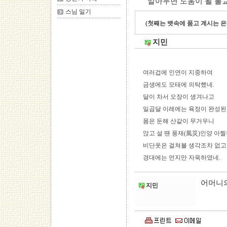
알아두면 도움이 될 불
스님 일기
(첫째는 뱃속에 품고 계시는 은
지민
여러겁에 인연이 지중하여
금생에도 모태에 의탁했네.
달이 차서 오장이 생겨나고
일곱달 이레에는 육정이 완성된
몸은 둔해 산같이 무거우니
앉고 설 땐 풍재(風災)인양 아찔
비단옷은 걸쳐볼 생각조차 없고
경대에는 먼지만 자욱하였네.
어머니
지민