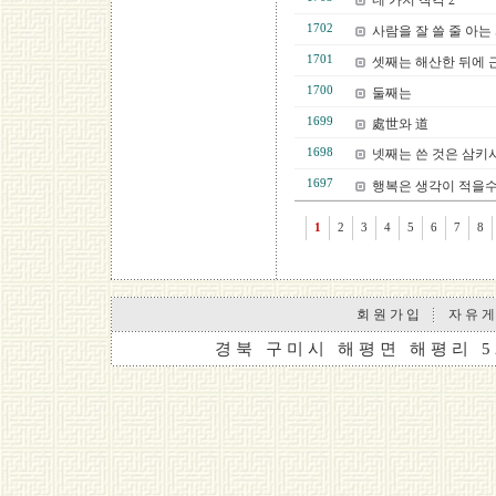
네 가지 착각 2
1702
사람을 잘 쓸 줄 아는
1701
셋째는 해산한 뒤에 
1700
둘째는
1699
處世와 道
1698
넷째는 쓴 것은 삼키
1697
행복은 생각이 적을
1
2
3
4
5
6
7
8
회 원 가 입
자 유 게
경 북 구 미 시 해 평 면 해 평 리 5