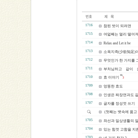
1716
참된 벗이 되려면
1715
여덟째는 멀리 떨어져
1714
Relax and Let it be
1713
소욕지족(少欲知足)이란
1712
무엇인가 한 가지를 
1711
부처님하고 같이 
1710
효 이야기
3
1709
엉뚱한 효도
1708
인생은 짜장면과도 같
1707
글자를 정성껏 쓰기
(첫째는 뱃속에 품고
1705
좌선과 일상생활의 
1704
있는 힘껏 고함을 지
1703