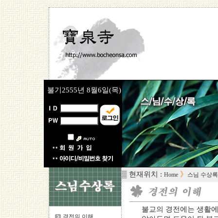
불기2555년
8월6일(목)
▒ 현재위치 :
》
Home
스님 수상록
불교의 경전에는 생활에
경전의 이해